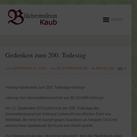
MENU
Gedenken zum 200. Todestag
vom
von
in
SEPTEMBER 02, 2019
BLÜCHERMUSEUM
AKTUELLES
0
<strong>Gedenken zum 200. Todestag</strong>
<strong>von Generalfeldmarschall von BLÜCHER</strong>
Am 12. September 2019 jährt sich der 200. Todestag des
Generalfeldmarschall Gebhard Leberecht von Blücher Fürst von
Wahlstatt, der einst im Kampf gegen Napoleon an Neujahr 1814 mit
seinem Heer spektakulär bei Kaub den Rhein querte.
Zur Erinnerung an den „Marschall Vorwärts“, dem die Stadt Kaub einen