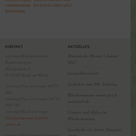
Liebertwolkwitz - Ein Dorf im Jahre 1813
Blüchertage
KONTAKT
AKTUELLES
<strong>Blüchermuseum
Museum des Monats | Januar
Kaub</strong>
2023
Metzgergasse 6
Gesundheitsschutz
D-56349 Kaub am Rhein
Gedenken zum 200. Todestag
<strong>Fon:</strong> 06774-
400
Blüchermuseum räumt gleich
<strong>Fax.:</strong> 06774-
mehrfach ab
918 749
<strong>Mail:</strong>
Country und Oldies im
bluechermuseum-kaub@t-
Blüchermuseum
online.de
Geschichte (er-)leben Pfingsten
<strong>Förderverein</strong>
2019