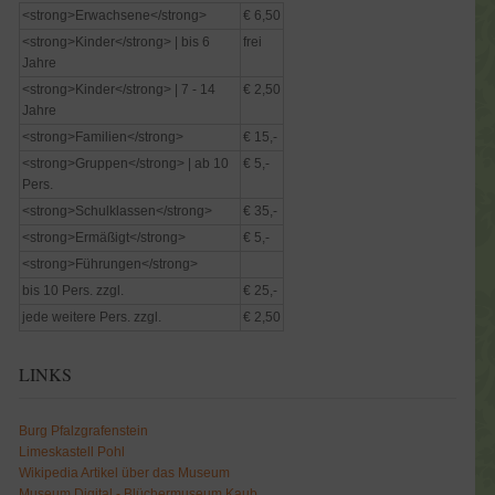
<strong>Erwachsene</strong>
€ 6,50
<strong>Kinder</strong> | bis 6
frei
Jahre
<strong>Kinder</strong> | 7 - 14
€ 2,50
Jahre
<strong>Familien</strong>
€ 15,-
<strong>Gruppen</strong> | ab 10
€ 5,-
Pers.
<strong>Schulklassen</strong>
€ 35,-
<strong>Ermäßigt</strong>
€ 5,-
<strong>Führungen</strong>
bis 10 Pers. zzgl.
€ 25,-
jede weitere Pers. zzgl.
€ 2,50
LINKS
Burg Pfalzgrafenstein
Limeskastell Pohl
Wikipedia Artikel über das Museum
Museum Digital - Blüchermuseum Kaub