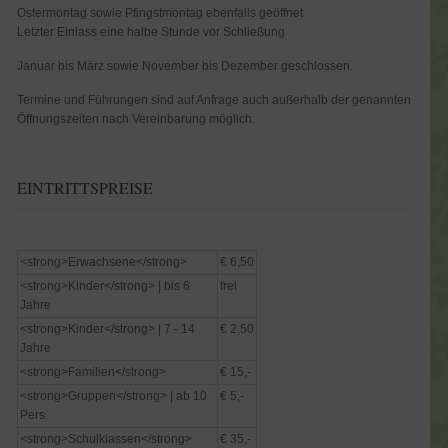
Ostermontag sowie Pfingstmontag ebenfalls geöffnet
Letzter Einlass eine halbe Stunde vor Schließung
Januar bis März sowie November bis Dezember geschlossen.
Termine und Führungen sind auf Anfrage auch außerhalb der genannten
Öffnungszeiten nach Vereinbarung möglich.
EINTRITTSPREISE
<strong>Erwachsene</strong>
€ 6,50
<strong>Kinder</strong> | bis 6
frei
Jahre
<strong>Kinder</strong> | 7 - 14
€ 2,50
Jahre
<strong>Familien</strong>
€ 15,-
<strong>Gruppen</strong> | ab 10
€ 5,-
Pers.
<strong>Schulklassen</strong>
€ 35,-