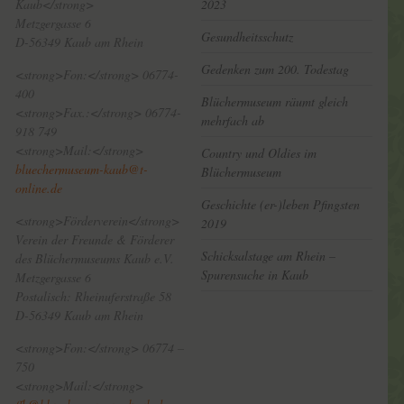
Kaub</strong>
2023
Metzgergasse 6
Gesundheitsschutz
D-56349 Kaub am Rhein
Gedenken zum 200. Todestag
<strong>Fon:</strong> 06774-
400
Blüchermuseum räumt gleich
<strong>Fax.:</strong> 06774-
mehrfach ab
918 749
<strong>Mail:</strong>
Country und Oldies im
bluechermuseum-kaub@t-
Blüchermuseum
online.de
Geschichte (er-)leben Pfingsten
<strong>Förderverein</strong>
2019
Verein der Freunde & Förderer
Schicksalstage am Rhein –
des Blüchermuseums Kaub e.V.
Spurensuche in Kaub
Metzgergasse 6
Postalisch: Rheinuferstraße 58
D-56349 Kaub am Rhein
<strong>Fon:</strong> 06774 –
750
<strong>Mail:</strong>