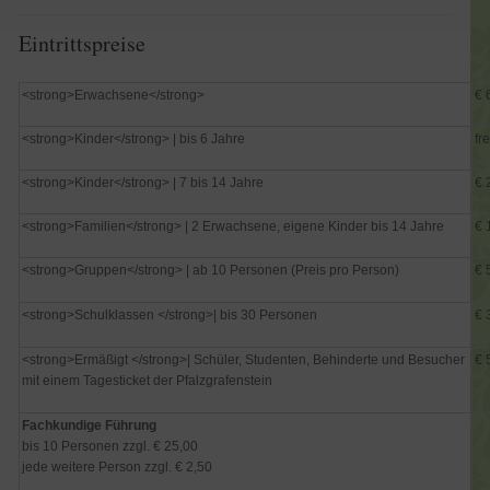
Eintrittspreise
<strong>Erwachsene</strong>
€ 
<strong>Kinder</strong> | bis 6 Jahre
fre
<strong>Kinder</strong> | 7 bis 14 Jahre
€ 
<strong>Familien</strong> | 2 Erwachsene, eigene Kinder bis 14 Jahre
€ 
<strong>Gruppen</strong> | ab 10 Personen (Preis pro Person)
€ 
<strong>Schulklassen </strong>| bis 30 Personen
€ 
<strong>Ermäßigt </strong>| Schüler, Studenten, Behinderte und Besucher
€ 
mit einem Tagesticket der Pfalzgrafenstein
Fachkundige Führung
bis 10 Personen zzgl. € 25,00
jede weitere Person zzgl. € 2,50