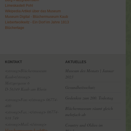
Burg Pfalzgrafenstein
Limeskastell Pohl
Wikipedia Artikel über das Museum
Museum Digital - Blüchermuseum Kaub
Liebertwolkwitz - Ein Dorf im Jahre 1813
Blüchertage
KONTAKT
AKTUELLES
<strong>Blüchermuseum
Museum des Monats | Januar
Kaub</strong>
2023
Metzgergasse 6
Gesundheitsschutz
D-56349 Kaub am Rhein
Gedenken zum 200. Todestag
<strong>Fon:</strong> 06774-
400
Blüchermuseum räumt gleich
<strong>Fax.:</strong> 06774-
mehrfach ab
918 749
<strong>Mail:</strong>
Country und Oldies im
bluechermuseum-kaub@t-