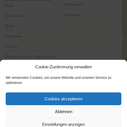
Datenschutz
Kaub
Impressum
Geschichte
Home
Impressum
Kontakt
Öffnungszeiten & Eintrittspreise
Rundgang
Cookie-Zustimmung verwalten
Shop
Wir verwenden Cookies, um unsere Website und unseren Service zu
optimieren.
Virtueller Rundgang durch das
Museum
Cookies akzeptieren
Ablehnen
Copyright © Blüchermuseum Kaub -
Impressum
&
Einstellungen anzeigen
Datenschutzerklärung