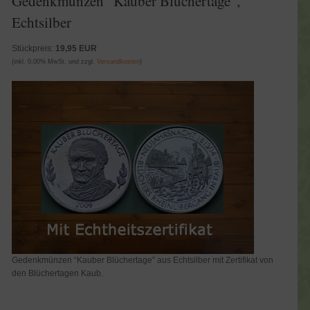
Gedenkmünzen "Kauber Blüchertage",
Echtsilber
Stückpreis:
19,95 EUR
(inkl. 0,00% MwSt. und zzgl.
Versandkosten
)
Gedenkmünzen “Kauber Blüchertage” aus Echtsilber mit Zertifikat von
den Blüchertagen Kaub.