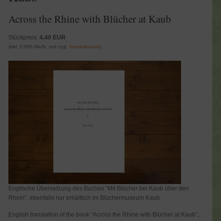
Across the Rhine with Blücher at Kaub
Stückpreis:
4,40 EUR
(inkl. 0,00% MwSt. und zzgl.
Versandkosten
)
Englische Übersetzung des Buches “Mit Blücher bei Kaub über den
Rhein”, ebenfalls nur erhältlich im Blüchermuseum Kaub.
English translation of the book “Across the Rhine with Blücher at Kaub”,