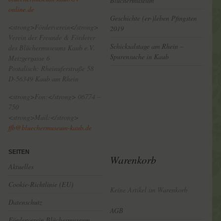
Blüchermuseum
online.de
Geschichte (er-)leben Pfingsten
<strong>Förderverein</strong>
2019
Verein der Freunde & Förderer
Schicksalstage am Rhein –
des Blüchermuseums Kaub e.V.
Spurensuche in Kaub
Metzgergasse 6
Postalisch: Rheinuferstraße 58
D-56349 Kaub am Rhein
<strong>Fon:</strong> 06774 –
750
<strong>Mail:</strong>
ffb@bluechermuseum-kaub.de
SEITEN
Warenkorb
Aktuelles
Cookie-Richtlinie (EU)
Keine Artikel im Warenkorb
Datenschutz
AGB
Förderverein Blüchermuseum