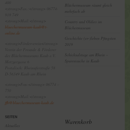
400
Blüchermuseum räumt gleich
<strong>Fax.:</strong> 06774-
mehrfach ab
918 749
<strong>Mail:</strong>
Country und Oldies im
bluechermuseum-kaub@t-
Blüchermuseum
online.de
Geschichte (er-)leben Pfingsten
<strong>Förderverein</strong>
2019
Verein der Freunde & Förderer
Schicksalstage am Rhein –
des Blüchermuseums Kaub e.V.
Spurensuche in Kaub
Metzgergasse 6
Postalisch: Rheinuferstraße 58
D-56349 Kaub am Rhein
<strong>Fon:</strong> 06774 –
750
<strong>Mail:</strong>
ffb@bluechermuseum-kaub.de
SEITEN
Warenkorb
Aktuelles