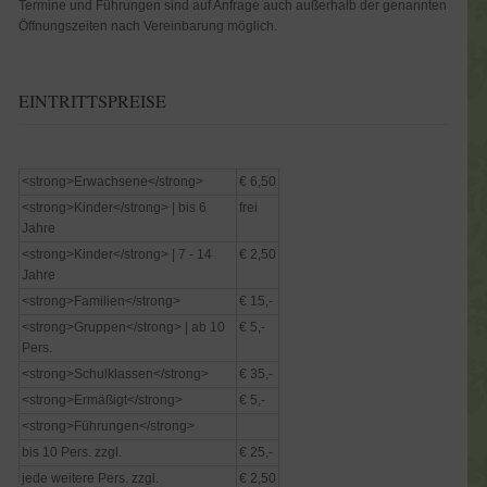
Termine und Führungen sind auf Anfrage auch außerhalb der genannten
Öffnungszeiten nach Vereinbarung möglich.
EINTRITTSPREISE
<strong>Erwachsene</strong>
€ 6,50
<strong>Kinder</strong> | bis 6
frei
Jahre
<strong>Kinder</strong> | 7 - 14
€ 2,50
Jahre
<strong>Familien</strong>
€ 15,-
<strong>Gruppen</strong> | ab 10
€ 5,-
Pers.
<strong>Schulklassen</strong>
€ 35,-
<strong>Ermäßigt</strong>
€ 5,-
<strong>Führungen</strong>
bis 10 Pers. zzgl.
€ 25,-
jede weitere Pers. zzgl.
€ 2,50