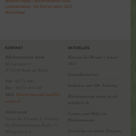
Museum Digital - Blüchermuseum Kaub
Liebertwolkwitz - Ein Dorf im Jahre 1813
Blüchertage
KONTAKT
AKTUELLES
Blüchermuseum Kaub
Museum des Monats | Januar
2023
Metzgergasse 6
D-56349 Kaub am Rhein
Gesundheitsschutz
Fon:
06774-400
Gedenken zum 200. Todestag
Fax.:
06774-918 749
Mail:
bluechermuseum-kaub@t-
Blüchermuseum räumt gleich
online.de
mehrfach ab
Förderverein
Country und Oldies im
Verein der Freunde & Förderer
Blüchermuseum
des Blüchermuseums Kaub e.V.
Geschichte (er-)leben Pfingsten
Metzgergasse 6