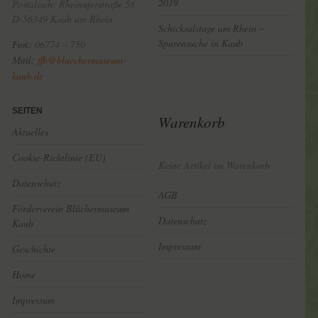
2019
Postalisch: Rheinuferstraße 58
D-56349 Kaub am Rhein
Schicksalstage am Rhein –
Spurensuche in Kaub
Fon:
06774 – 750
Mail:
ffb@bluechermuseum-
kaub.de
SEITEN
Warenkorb
Aktuelles
Cookie-Richtlinie (EU)
Keine Artikel im Warenkorb
Datenschutz
AGB
Förderverein Blüchermuseum
Datenschutz
Kaub
Impressum
Geschichte
Home
Impressum