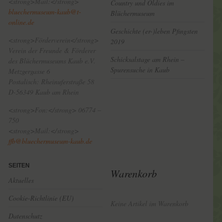
<strong>Mail:</strong>
Country und Oldies im
bluechermuseum-kaub@t-
Blüchermuseum
online.de
Geschichte (er-)leben Pfingsten
<strong>Förderverein</strong>
2019
Verein der Freunde & Förderer
Schicksalstage am Rhein –
des Blüchermuseums Kaub e.V.
Spurensuche in Kaub
Metzgergasse 6
Postalisch: Rheinuferstraße 58
D-56349 Kaub am Rhein
<strong>Fon:</strong> 06774 –
750
<strong>Mail:</strong>
ffb@bluechermuseum-kaub.de
SEITEN
Warenkorb
Aktuelles
Cookie-Richtlinie (EU)
Keine Artikel im Warenkorb
Datenschutz