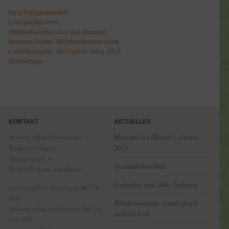
Burg Pfalzgrafenstein
Limeskastell Pohl
Wikipedia Artikel über das Museum
Museum Digital - Blüchermuseum Kaub
Liebertwolkwitz - Ein Dorf im Jahre 1813
Blüchertage
KONTAKT
AKTUELLES
<strong>Blüchermuseum
Museum des Monats | Januar
Kaub</strong>
2023
Metzgergasse 6
Gesundheitsschutz
D-56349 Kaub am Rhein
Gedenken zum 200. Todestag
<strong>Fon:</strong> 06774-
400
Blüchermuseum räumt gleich
<strong>Fax.:</strong> 06774-
mehrfach ab
918 749