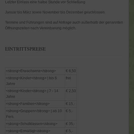
Letzter Einlass eine halbe Stunde vor Schließung
Januar bis März sowie November bis Dezember geschlossen.
Termine und Führungen sind auf Anfrage auch außerhalb der genannten
Öffnungszeiten nach Vereinbarung möglich.
EINTRITTSPREISE
<strong>Erwachsene</strong>
€ 6,50
<strong>Kinder</strong> | bis 6
frei
Jahre
<strong>Kinder</strong> | 7 - 14
€ 2,50
Jahre
<strong>Familien</strong>
€ 15,-
<strong>Gruppen</strong> | ab 10
€ 5,-
Pers.
<strong>Schulklassen</strong>
€ 35,-
<strong>Ermäßigt</strong>
€ 5,-