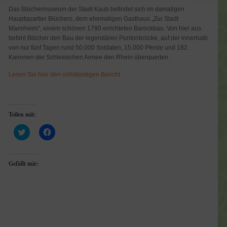
Das Blüchermuseum der Stadt Kaub befindet sich im damaligen
Hauptquartier Blüchers, dem ehemaligen Gasthaus „Zur Stadt
Mannheim“, einem schönen 1780 errichteten Barockbau. Von hier aus
befahl Blücher den Bau der legendären Pontonbrücke, auf der innerhalb
von nur fünf Tagen rund 50.000 Soldaten, 15.000 Pferde und 182
Kanonen der Schlesischen Armee den Rhein überquerten.
Lesen Sie hier den vollständigen Bericht
Teilen mit:
Klick,
Klick,
um
um
über
auf
Twitter
Facebook
zu
zu
Gefällt mir:
teilen
teilen
(Wird
(Wird
in
in
neuem
neuem
Fenster
Fenster
geöffnet)
geöffnet)