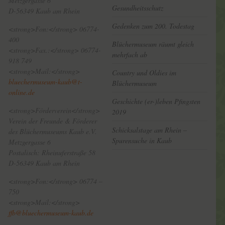
Metzgergasse 6
Gesundheitsschutz
D-56349 Kaub am Rhein
Gedenken zum 200. Todestag
<strong>Fon:</strong> 06774-
400
Blüchermuseum räumt gleich
<strong>Fax.:</strong> 06774-
mehrfach ab
918 749
<strong>Mail:</strong>
Country und Oldies im
bluechermuseum-kaub@t-
Blüchermuseum
online.de
Geschichte (er-)leben Pfingsten
<strong>Förderverein</strong>
2019
Verein der Freunde & Förderer
Schicksalstage am Rhein –
des Blüchermuseums Kaub e.V.
Spurensuche in Kaub
Metzgergasse 6
Postalisch: Rheinuferstraße 58
D-56349 Kaub am Rhein
<strong>Fon:</strong> 06774 –
750
<strong>Mail:</strong>
ffb@bluechermuseum-kaub.de