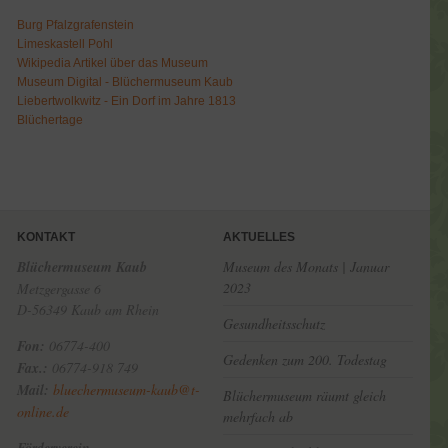
Burg Pfalzgrafenstein
Limeskastell Pohl
Wikipedia Artikel über das Museum
Museum Digital - Blüchermuseum Kaub
Liebertwolkwitz - Ein Dorf im Jahre 1813
Blüchertage
KONTAKT
AKTUELLES
Blüchermuseum Kaub
Museum des Monats | Januar
2023
Metzgergasse 6
D-56349 Kaub am Rhein
Gesundheitsschutz
Fon:
06774-400
Gedenken zum 200. Todestag
Fax.:
06774-918 749
Mail:
bluechermuseum-kaub@t-
Blüchermuseum räumt gleich
online.de
mehrfach ab
Förderverein