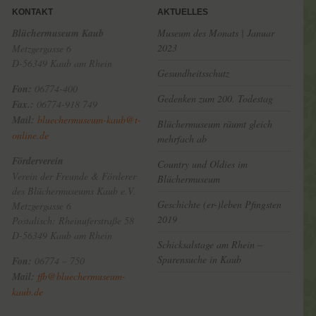
KONTAKT
AKTUELLES
Blüchermuseum Kaub
Museum des Monats | Januar
2023
Metzgergasse 6
D-56349 Kaub am Rhein
Gesundheitsschutz
Fon:
06774-400
Gedenken zum 200. Todestag
Fax.:
06774-918 749
Mail:
bluechermuseum-kaub@t-
Blüchermuseum räumt gleich
online.de
mehrfach ab
Förderverein
Country und Oldies im
Verein der Freunde & Förderer
Blüchermuseum
des Blüchermuseums Kaub e.V.
Geschichte (er-)leben Pfingsten
Metzgergasse 6
2019
Postalisch: Rheinuferstraße 58
D-56349 Kaub am Rhein
Schicksalstage am Rhein –
Spurensuche in Kaub
Fon:
06774 – 750
Mail:
ffb@bluechermuseum-
kaub.de