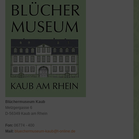
Blüchermuseum Kaub
Metzgergasse 6
D-56349 Kaub am Rhein
Fon:
06774 - 400
Mail:
bluechermuseum-kaub@t-online.de