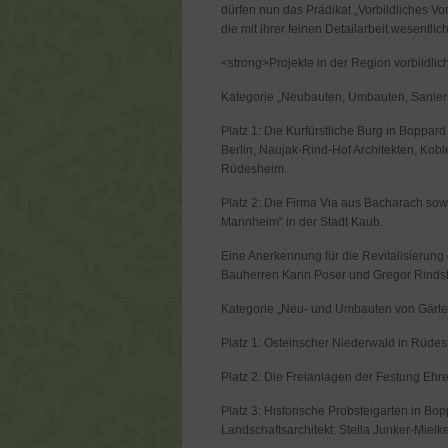
dürfen nun das Prädikat „Vorbildliches V
die mit ihrer feinen Detailarbeit wesentl
<strong>Projekte in der Region vorbildlic
Kategorie „Neubauten, Umbauten, Sanie
Platz 1: Die Kurfürstliche Burg in Boppard
Berlin, Naujak-Rind-Hof Architekten, Ko
Rüdesheim.
Platz 2: Die Firma Via aus Bacharach s
Mannheim“ in der Stadt Kaub.
Eine Anerkennung für die Revitalisierung 
Bauherren Karin Poser und Gregor Rindsfü
Kategorie „Neu- und Umbauten von Gärte
Platz 1: Osteinscher Niederwald in Rüde
Platz 2: Die Freianlagen der Festung Ehre
Platz 3: Historische Probsteigarten in B
Landschaftsarchitekt: Stella Junker-Mielk