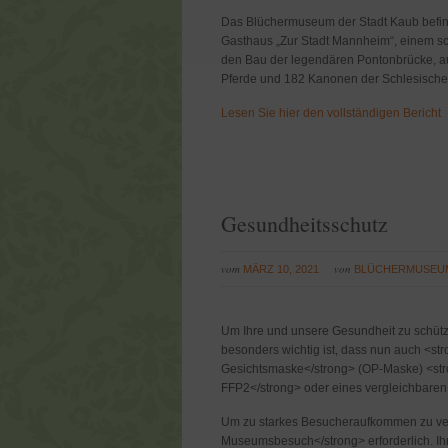
Das Blüchermuseum der Stadt Kaub befin
Gasthaus „Zur Stadt Mannheim“, einem sc
den Bau der legendären Pontonbrücke, au
Pferde und 182 Kanonen der Schlesische
Lesen Sie hier den vollständigen Bericht
Gesundheitsschutz
vom
von
MÄRZ 10, 2021
BLÜCHERMUSEU
Um Ihre und unsere Gesundheit zu schü
besonders wichtig ist, dass nun auch <s
Gesichtsmaske</strong> (OP-Maske) <st
FFP2</strong> oder eines vergleichbaren S
Um zu starkes Besucheraufkommen zu ver
Museumsbesuch</strong> erforderlich. I