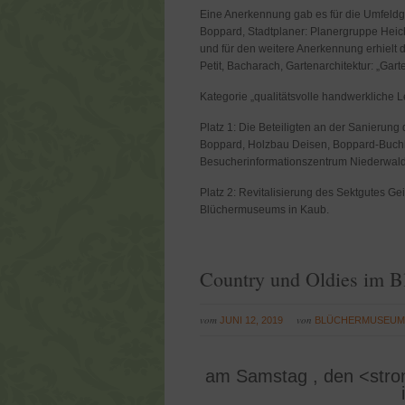
Eine Anerkennung gab es für die Umfeldge
Boppard, Stadtplaner: Planergruppe Heic
und für den weitere Anerkennung erhielt 
Petit, Bacharach, Gartenarchitektur: „Gar
Kategorie „qualitätsvolle handwerkliche L
Platz 1: Die Beteiligten an der Sanierung
Boppard, Holzbau Deisen, Boppard-Buchh
Besucherinformationszentrum Niederwal
Platz 2: Revitalisierung des Sektgutes Ge
Blüchermuseums in Kaub.
Country und Oldies im 
vom
von
JUNI 12, 2019
BLÜCHERMUSEU
am Samstag , den <stron