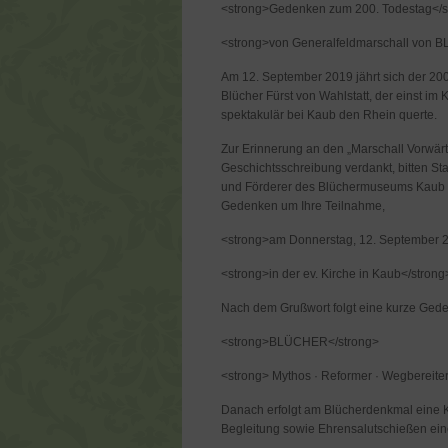
<strong>Gedenken zum 200. Todestag</s
<strong>von Generalfeldmarschall von 
Am 12. September 2019 jährt sich der 20
Blücher Fürst von Wahlstatt, der einst 
spektakulär bei Kaub den Rhein querte.
Zur Erinnerung an den „Marschall Vorwärt
Geschichtsschreibung verdankt, bitten St
und Förderer des Blüchermuseums Kaub e
Gedenken um Ihre Teilnahme,
<strong>am Donnerstag, 12. September 2
<strong>in der ev. Kirche in Kaub</strong
Nach dem Grußwort folgt eine kurze Ged
<strong>BLÜCHER</strong>
<strong> Mythos · Reformer · Wegbereite
Danach erfolgt am Blücherdenkmal eine K
Begleitung sowie Ehrensalutschießen einer