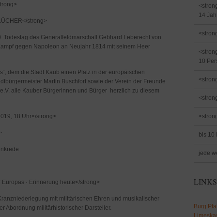
trong>
<stron
14 Jah
BLÜCHER</strong>
<stron
0. Todestag des Generalfeldmarschall Gebhard Leberecht von
im Kampf gegen Napoleon an Neujahr 1814 mit seinem Heer
<stron
10 Per
s“, dem die Stadt Kaub einen Platz in der europäischen
<stron
adtbürgermeister Martin Buschfort sowie der Verein der Freunde
.V. alle Kauber Bürgerinnen und Bürger herzlich zu diesem
<stron
019, 18 Uhr</strong>
<stron
>
bis 10 
enkrede
jede we
LINK
r Europas · Erinnerung heute</strong>
ranzniederlegung mit militärischen Ehren und musikalischer
Burg Pfa
 Abordnung militärhistorischer Darsteller.
Limeskas