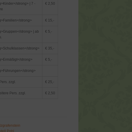
g>Kinder</strong> | 7 -
€ 2,50
re
g>Familien</strong>
€ 15,-
g>Gruppen</strong> | ab
€ 5,-
s.
g>Schulklassen</strong>
€ 35,-
g>Ermäßigt</strong>
€ 5,-
g>Führungen</strong>
Pers. zzgl.
€ 25,-
itere Pers. zzgl.
€ 2,50
S
lzgrafenstein
tell Pohl