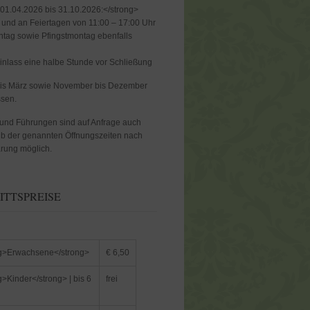
01.04.2026 bis 31.10.2026:</strong>
. und an Feiertagen von 11:00 – 17:00 Uhr
tag sowie Pfingstmontag ebenfalls
Einlass eine halbe Stunde vor Schließung
bis März sowie November bis Dezember
ssen.
und Führungen sind auf Anfrage auch
b der genannten Öffnungszeiten nach
rung möglich.
ITTSPREISE
g>Erwachsene</strong>
€ 6,50
g>Kinder</strong> | bis 6
frei