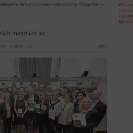
e Gelegenheit im Hof des Museums ein Glas guten Kauber Weines
Wikipedi
Museum 
Liebertw
Blücher
eich mehrfach ab
in
0
EUM
AKTUELLES