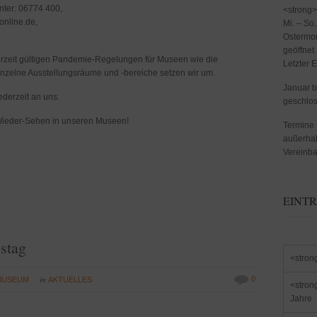
nter: 06774 400,
<strong>
nline.de,
Mi. – So
Ostermon
geöffnet
erzeit gültigen Pandemie-Regelungen für Museen wie die
Letzter 
nzelne Ausstellungsräume und -bereiche setzen wir um.
Januar 
ederzeit an uns.
geschlo
 Wieder-Sehen in unseren Museen!
Termine 
außerhal
Vereinba
EINTR
stag
<stron
in
0
MUSEUM
AKTUELLES
<stron
Jahre