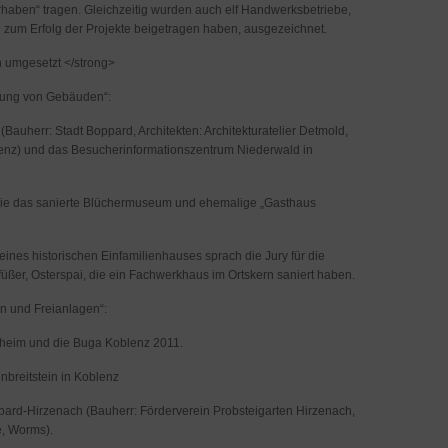
orhaben“ tragen. Gleichzeitig wurden auch elf Handwerksbetriebe,
ich zum Erfolg der Projekte beigetragen haben, ausgezeichnet.
h umgesetzt </strong>
rung von Gebäuden“:
 (Bauherr: Stadt Boppard, Architekten: Architekturatelier Detmold,
blenz) und das Besucherinformationszentrum Niederwald in
owie das sanierte Blüchermuseum und ehemalige „Gasthaus
eines historischen Einfamilienhauses sprach die Jury für die
ßer, Osterspai, die ein Fachwerkhaus im Ortskern saniert haben.
n und Freianlagen“:
sheim und die Buga Koblenz 2011.
nbreitstein in Koblenz
oppard-Hirzenach (Bauherr: Förderverein Probsteigarten Hirzenach,
e, Worms).