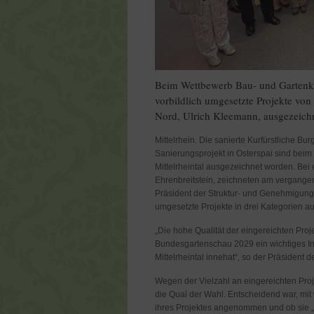
Beim Wettbewerb Bau- und Gartenku
vorbildlich umgesetzte Projekte vo
Nord, Ulrich Kleemann, ausgezeich
Mittelrhein. Die sanierte Kurfürstliche 
Sanierungsprojekt in Osterspai sind bei
Mittelrheintal ausgezeichnet worden. Bei 
Ehrenbreitstein, zeichneten am vergange
Präsident der Struktur- und Genehmigungs
umgesetzte Projekte in drei Kategorien au
„Die hohe Qualität der eingereichten Proje
Bundesgartenschau 2029 ein wichtiges Ind
Mittelrheintal innehat“, so der Präsident 
Wegen der Vielzahl an eingereichten Proj
die Qual der Wahl. Entscheidend war, mit
ihres Projektes angenommen und ob sie „