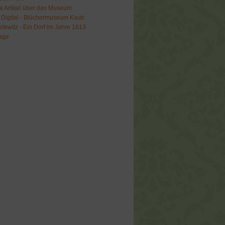
a Artikel über das Museum
Digital - Blüchermuseum Kaub
olkwitz - Ein Dorf im Jahre 1813
tage