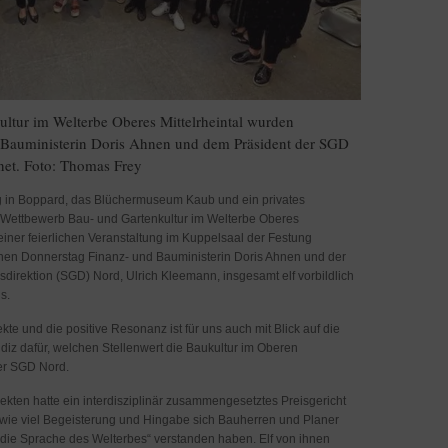
ltur im Welterbe Oberes Mittelrheintal wurden
n Bauministerin Doris Ahnen und dem Präsident der SGD
net. Foto: Thomas Frey
Burg in Boppard, das Blüchermuseum Kaub und ein privates
m Wettbewerb Bau- und Gartenkultur im Welterbe Oberes
einer feierlichen Veranstaltung im Kuppelsaal der Festung
nen Donnerstag Finanz- und Bauministerin Doris Ahnen und der
direktion (SGD) Nord, Ulrich Kleemann, insgesamt elf vorbildlich
s.
kte und die positive Resonanz ist für uns auch mit Blick auf die
iz dafür, welchen Stellenwert die Baukultur im Oberen
der SGD Nord.
ekten hatte ein interdisziplinär zusammengesetztes Preisgericht
 wie viel Begeisterung und Hingabe sich Bauherren und Planer
die Sprache des Welterbes“ verstanden haben. Elf von ihnen