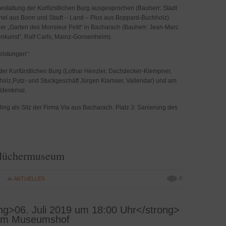
staltung der Kurfürstlichen Burg ausgesprochen (Bauherr: Stadt
hel aus Bonn und Stadt – Land – Plus aus Boppard-Buchholz).
der „Garten des Monsieur Petit“ in Bacharach (Bauherr: Jean-Marc
tenkunst“, Ralf Carls, Mainz-Gonsenheim).
eistungen“:
 der Kurfürstlichen Burg (Lothar Henzler, Dachdecker-Klempner,
olz,Putz- und Stuckgeschäft Jürgen Klamser, Vallendar) und am
ddenkmal.
iling als Sitz der Firma Via aus Bacharach. Platz 3: Sanierung des
Blüchermuseum
in
0
M
AKTUELLES
g>06. Juli 2019 um 18:00 Uhr</strong>
im Museumshof