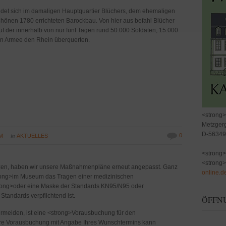
det sich im damaligen Hauptquartier Blüchers, dem ehemaligen
hönen 1780 errichteten Barockbau. Von hier aus befahl Blücher
f der innerhalb von nur fünf Tagen rund 50.000 Soldaten, 15.000
n Armee den Rhein überquerten.
<strong
Metzger
D-56349
in
0
M
AKTUELLES
<strong>
<strong>
tzen, haben wir unsere Maßnahmenpläne erneut angepasst. Ganz
online.d
trong>im Museum das Tragen einer medizinischen
rong>oder eine Maske der Standards KN95/N95 oder
tandards verpflichtend ist.
ÖFFNU
meiden, ist eine <strong>Vorausbuchung für den
hre Vorausbuchung mit Angabe Ihres Wunschtermins kann