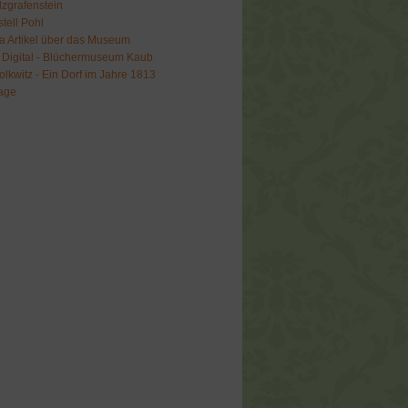
lzgrafenstein
tell Pohl
a Artikel über das Museum
Digital - Blüchermuseum Kaub
olkwitz - Ein Dorf im Jahre 1813
tage