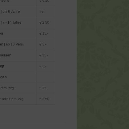
hsene
€ 6,50
r
| bis 6 Jahre
frei
r
| 7 - 14 Jahre
€ 2,50
en
€ 15,-
en
| ab 10 Pers.
€ 5,-
klassen
€ 35,-
igt
€ 5,-
ngen
Pers. zzgl.
€ 25,-
itere Pers. zzgl.
€ 2,50
S