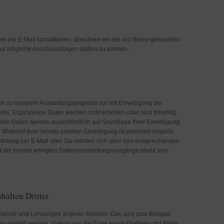
r per E-Mail kontaktieren, speichern wir die von Ihnen gemachten
d mögliche Anschlussfragen stellen zu können.
en zu unserem Ausstellungsangebot nur mit Einwilligung der
nis. Ergänzende Daten werden nicht erhoben oder sind freiwillig.
en Daten werden ausschließlich auf Grundlage Ihrer Einwilligung
n Widerruf Ihrer bereits erteilten Einwilligung ist jederzeit möglich.
tteilung per E-Mail oder Sie melden sich über den entsprechenden
t der bereits erfolgten Datenverarbeitungsvorgänge bleibt vom
halten Dritter
Dienste und Leistungen anderer Anbieter. Das sind zum Beispiel
ng gestellt werden, Videos von YouTube sowie Grafiken und Bilder