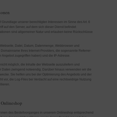
ionen
uf Grundlage unserer berechtigten Interessen im Sinne des Art. 6
iff auf den Server, auf dem sich dieser Dienst befindet
mationen sind allgemeiner Natur und erlauben keine Rückschlüsse
 Webseite, Datei, Datum, Datenmenge, Webbrowser und
 Domainname Ihres Internet-Providers, die sogenannte Referrer-
er Angebot zugegriffen haben) und die IP-Adresse.
nicht möglich, die Inhalte der Webseite auszuliefern und
 der Daten zwingend notwendig. Darüber hinaus verwenden wir die
Zwecke. Sie helfen uns bei der Optimierung des Angebots und der
t vor, die Log-Files bei Verdacht auf eine rechtswidrige Nutzung
lieren.
m Onlineshop
hmen des Bestellvorganges in unserem Onlineshop entsprechend