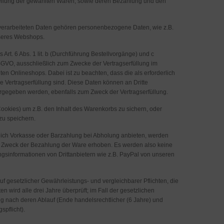
tellung der gewählten Waren, sowie deren Bezahlung und den
verarbeiteten Daten gehören personenbezogene Daten, wie z.B.
seres Webshops.
 Art. 6 Abs. 1 lit. b (Durchführung Bestellvorgänge) und c
DSGVO, ausschließlich zum Zwecke der Vertragserfüllung im
en Onlineshops. Dabei ist zu beachten, dass die als erforderlich
 Vertragserfüllung sind. Diese Daten können an Dritte
tergegeben werden, ebenfalls zum Zweck der Vertragserfüllung.
okies) um z.B. den Inhalt des Warenkorbs zu sichern, oder
zu speichern.
ich Vorkasse oder Barzahlung bei Abholung anbieten, werden
 Zweck der Bezahlung der Ware erhoben. Es werden also keine
ungsinformationen von Drittanbietern wie z.B. PayPal von unseren
f gesetzlicher Gewährleistungs- und vergleichbarer Pflichten, die
n wird alle drei Jahre überprüft; im Fall der gesetzlichen
ng nach deren Ablauf (Ende handelsrechtlicher (6 Jahre) und
spflicht).