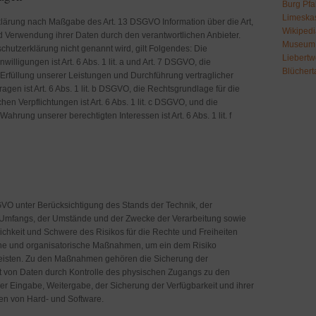
Burg Pfa
Limeskas
klärung nach Maßgabe des Art. 13 DSGVO Information über die Art,
Wikipedi
Verwendung ihrer Daten durch den verantwortlichen Anbieter.
Museum 
chutzerklärung nicht genannt wird, gilt Folgendes: Die
Liebertw
illigungen ist Art. 6 Abs. 1 lit. a und Art. 7 DSGVO, die
Blücher
 Erfüllung unserer Leistungen und Durchführung vertraglicher
n ist Art. 6 Abs. 1 lit. b DSGVO, die Rechtsgrundlage für die
hen Verpflichtungen ist Art. 6 Abs. 1 lit. c DSGVO, und die
ahrung unserer berechtigten Interessen ist Art. 6 Abs. 1 lit. f
GVO unter Berücksichtigung des Stands der Technik, der
s Umfangs, der Umstände und der Zwecke der Verarbeitung sowie
lichkeit und Schwere des Risikos für die Rechte und Freiheiten
che und organisatorische Maßnahmen, um ein dem Risiko
isten. Zu den Maßnahmen gehören die Sicherung der
keit von Daten durch Kontrolle des physischen Zugangs zu den
der Eingabe, Weitergabe, der Sicherung der Verfügbarkeit und ihrer
en von Hard- und Software.