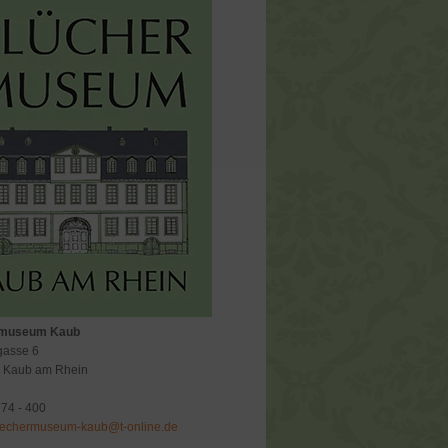
rmuseum Kaub
gasse 6
 Kaub am Rhein
74 - 400
uechermuseum-kaub@t-online.de