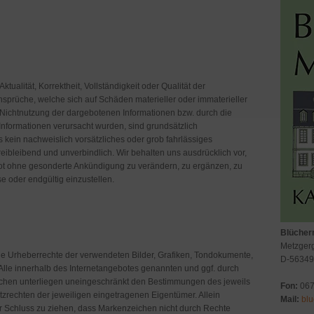
tualität, Korrektheit, Vollständigkeit oder Qualität der
nsprüche, welche sich auf Schäden materieller oder immaterieller
 Nichtnutzung der dargebotenen Informationen bzw. durch die
 Informationen verursacht wurden, sind grundsätzlich
 kein nachweislich vorsätzliches oder grob fahrlässiges
freibleibend und unverbindlich. Wir behalten uns ausdrücklich vor,
ot ohne gesonderte Ankündigung zu verändern, zu ergänzen, zu
se oder endgültig einzustellen.
Blüche
Metzger
 die Urheberrechte der verwendeten Bilder, Grafiken, Tondokumente,
D-56349
lle innerhalb des Internetangebotes genannten und ggf. durch
ichen unterliegen uneingeschränkt den Bestimmungen des jeweils
Fon:
067
zrechten der jeweiligen eingetragenen Eigentümer. Allein
Mail:
bl
er Schluss zu ziehen, dass Markenzeichen nicht durch Rechte