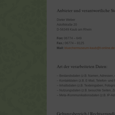
Anbieter und verantwortliche St
Dieter Weber
Adolfstraße 20
D-56349 Kaub am Rhein
Fon:
06774 – 649
Fax.:
06774 – 8125
Mail:
bluechermuseum-kaub@t-online.de
Art der verarbeiteten Daten:
– Bestandsdaten (z.B. Namen, Adressen, e
– Kontaktdaten (z.B. E-Mail, Telefon- und
– Inhaltsdaten (z.B. Texteingaben, Fotogra
– Nutzungsdaten (z.B. besuchte Seiten, Zug
– Meta-/Kommunikationsdaten (z.B. IP-Adr
Geltungsbereich / Rechtsgrund