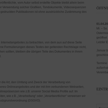
röffentlichte, vom Autor selbst erstellte Objekte bleibt allein beim
ÖFFNU
 oder Verwendung solcher Grafiken, Tondokumente, Videosequenzen
r gedruckten Publikationen ist ohne ausdrückliche Zustimmung des
01.04.20
Mi. – So
Ostermon
geöffnet
Letzter 
s Internetangebotes zu betrachten, von dem aus auf diese Seite
lne Formulierungen dieses Textes der geltenden Rechtslage nicht,
Januar 
chen sollten, bleiben die übrigen Teile des Dokumentes in ihrem
geschlo
.
Termine 
außerhal
Vereinba
r die Art, den Umfang und Zweck der Verarbeitung von
eres Onlineangebotes und der mit ihm verbundenen Webseiten,
EINTR
linepräsenzen wie z.B. unserer Social Media Profile auf. Im
iten, wie z.B. „Verarbeitung“ oder „Verantwortlicher“ verweisen wir
schutzgrundverordnung (DSGVO).