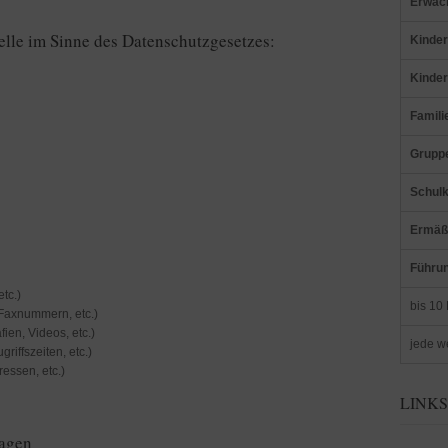
Erwac
elle im Sinne des Datenschutzgesetzes:
Kinde
Kinde
Famili
Grupp
Schul
Ermäß
Führu
tc.)
bis 10 
 Faxnummern, etc.)
fien, Videos, etc.)
jede we
riffszeiten, etc.)
essen, etc.)
LINK
lagen